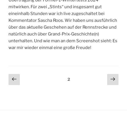
mitwirken. Für zwei „Stints“ und insgesamt gut
eineinhalb Stunden war ich live zugeschaltet bei
Kommentator Sascha Roos. Wir haben uns ausführlich
über das aktuelle Geschehen auf der Rennstrecke und
natürlich auch über Grand-Prix-Geschichte(n)
unterhalten. Und wie man an dem Screenshot sieht: Es
war mir wieder einmal eine große Freude!
Beitragsnavigation
Vorherige
Näch
Seite
2
Seite
Seit