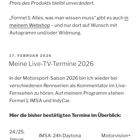
Preis des Produkts bleibt unverändert.
„Formel 1: Alles, was man wissen muss“ gibt es auch
in
meinem Webshop
– und nur dort auf Wunsch mit
Autogramm und/oder Widmung.
VERÖFFENTLICHT
17. FEBRUAR 2026
AM
Meine Live-TV-Termine 2026
In der Motorsport-Saison 2026 bin ich wieder bei
verschiedenen Rennserien als Kommentator im Live-
Fernsehen zu hören. Auf meinem Programm stehen
Formel 1, IMSA und IndyCar.
Hier die bisher bestätigten Termine im Überblick:
24./25.
IMSA: 24h Daytona
Motorvision+
Januar