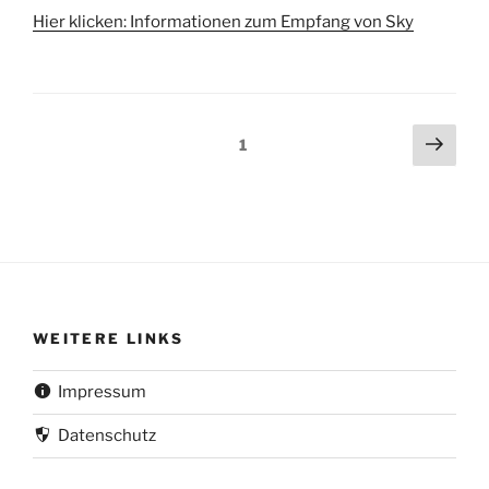
Hier klicken: Informationen zum Empfang von Sky
Beitragsnavigation
Näch
Seite
1
Seit
WEITERE LINKS
Impressum
Datenschutz