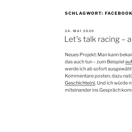
SCHLAGWORT:
FACEBOO
VERÖFFENTLICHT
24. MAI 2020
AM
Let’s talk racing –
Neues Projekt: Man kann bekannt
das auch tun – zum Beispiel
au
werde ich ab sofort ausgewähl
Kommentare posten, dazu natü
Geschichte(n)
. Und ich würde 
miteinander ins Gespräch ko