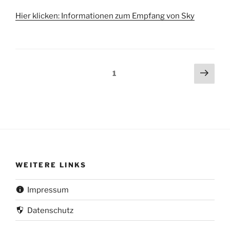
Hier klicken: Informationen zum Empfang von Sky
Beitragsnavigation
Näch
Seite
1
Seit
WEITERE LINKS
Impressum
Datenschutz