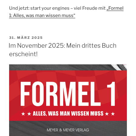
Und jetzt: start your engines – viel Freude mit
„Formel
1: Alles, was man wissen muss“
VERÖFFENTLICHT
31. MÄRZ 2025
AM
Im November 2025: Mein drittes Buch
erscheint!