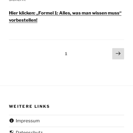
Hier klicken: „Formel 1: Alles, was man wissen muss“
vorbestellen!
Beitragsnavigation
Näch
Seite
1
Seit
WEITERE LINKS
Impressum
Datenschutz