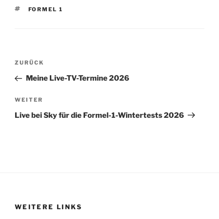
SCHLAGWÖRTER
FORMEL 1
Beitragsnavigation
Vorheriger
ZURÜCK
Beitrag
Meine Live-TV-Termine 2026
Nächster
WEITER
Beitrag
Live bei Sky für die Formel-1-Wintertests 2026
WEITERE LINKS