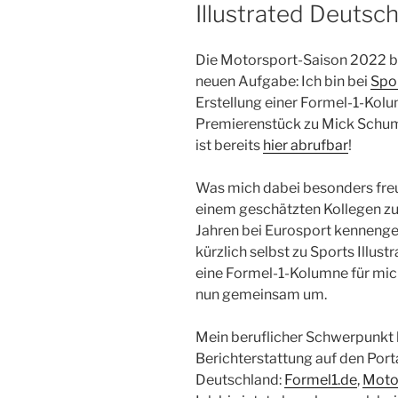
Illustrated Deutsc
Die Motorsport-Saison 2022 be
neuen Aufgabe: Ich bin bei
Spor
Erstellung einer Formel-1-Kol
Premierenstück zu Mick Schum
ist bereits
hier abrufbar
!
Was mich dabei besonders freut:
einem geschätzten Kollegen zu
Jahren bei Eurosport kennengel
kürzlich selbst zu Sports Illust
eine Formel-1-Kolumne für mich
nun gemeinsam um.
Mein beruflicher Schwerpunkt l
Berichterstattung auf den Por
Deutschland:
Formel1.de
,
Moto