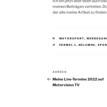
Ich bin jetzt aber eben auch be
meinen Beiträgen vertreten. Dor
der alle meine Artikel zu finde
KATEGORIEN
MOTORSPORT
,
WERDEGAN
SCHLAGWÖRTER
FORMEL 1
,
KOLUMNE
,
SPOR
Beitragsnavigation
Vorheriger
ZURÜCK
Beitrag
Meine Live-Termine 2022 auf
Motorvision TV