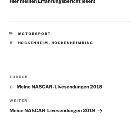
Hier meinen Erfahrungsbericht lesen!
KATEGORIEN
MOTORSPORT
SCHLAGWÖRTER
HOCKENHEIM
,
HOCKENHEIMRING
Beitragsnavigation
Vorheriger
ZURÜCK
Beitrag
Meine NASCAR-Livesendungen 2018
Nächster
WEITER
Beitrag
Meine NASCAR-Livesendungen 2019