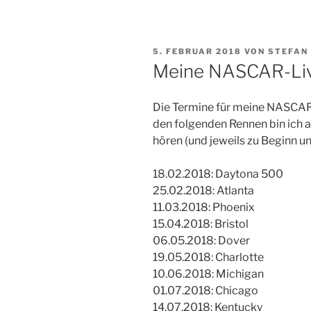
VERÖFFENTLICHT
5. FEBRUAR 2018
VON
STEFAN
AM
Meine NASCAR-Li
Die Termine für meine NASCAR
den folgenden Rennen bin ich 
hören (und jeweils zu Beginn u
18.02.2018: Daytona 500
25.02.2018: Atlanta
11.03.2018: Phoenix
15.04.2018: Bristol
06.05.2018: Dover
19.05.2018: Charlotte
10.06.2018: Michigan
01.07.2018: Chicago
14.07.2018: Kentucky