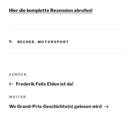
Hier die komplette Rezension abrufen!
KATEGORIEN
BÜCHER
,
MOTORSPORT
Beitragsnavigation
Vorheriger
ZURÜCK
Beitrag
Frederik Felix Ehlen ist da!
Nächster
WEITER
Beitrag
Wo Grand-Prix-Geschichte(n) gelesen wird