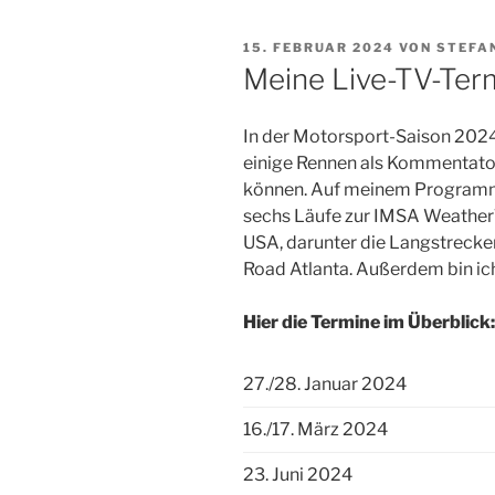
VERÖFFENTLICHT
15. FEBRUAR 2024
VON
STEFA
AM
Meine Live-TV-Ter
In der Motorsport-Saison 2024
einige Rennen als Kommentator
können. Auf meinem Program
sechs Läufe zur IMSA Weather
USA, darunter die Langstrecken
Road Atlanta. Außerdem bin i
Hier die Termine im Überblick:
27./28. Januar 2024
16./17. März 2024
23. Juni 2024