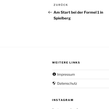
Beitragsnavigation
Vorheriger
ZURÜCK
Beitrag
Am Start bei der Formel 1 in
Spielberg
WEITERE LINKS
Impressum
Datenschutz
INSTAGRAM